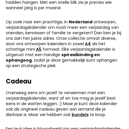
hadden hangen. Met een snelle blik zie je precies wie
wanneer jarig is per maand.
Op zoek naar een prachtige, in
Nederland
ontworpen,
verjaardagskalender om nooit meer een verjaardag van
vrienden, kennissen of familie te vergeten? Dan ben je bij
ons aan het juiste adres. Onze collectie omvat diverse,
door ons ontworpen kalenders in zowel
A4
als het
schattige mini
A5
formaat. Elke verjaardagskalender is
uitgerust met een handige
spiraalbinding en
ophangoog
, zodat je deze gemakkelijk kunt ophangen
op een strategische plek.
Cadeau
Overweeg eens om jezelf te verwennen met een
verjaardagskalender, want af en toe mag je jezelf best
eens in de watten leggen. ;) Maar je kunt deze kalender
ook als origineel cadeau geven aan iemand die je
dierbaar is. Maar we hebben ook
bundels
te koop.
Een leuk idee is bijvoorbeeld om een verjaardagskalender