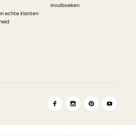
Invulboeken
an echte klanten
heid