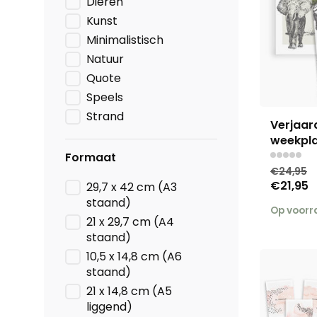
Dieren
Kunst
Minimalistisch
Natuur
Quote
Speels
Strand
Verjaar
weekpla
Formaat
€24,95
€21,95
29,7 x 42 cm (A3
staand)
Op voor
21 x 29,7 cm (A4
staand)
10,5 x 14,8 cm (A6
staand)
21 x 14,8 cm (A5
liggend)