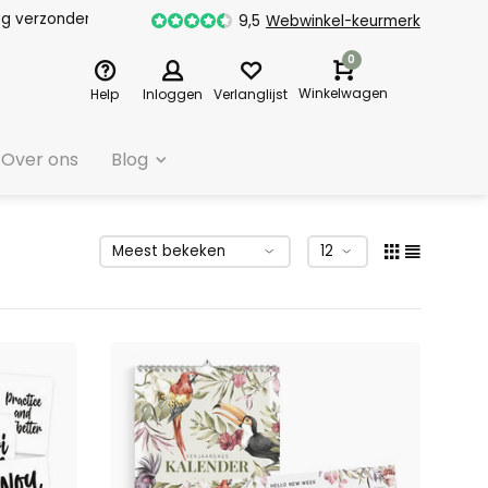
dag verzonden
9,5
Webwinkel-keurmerk
0
Winkelwagen
Help
Inloggen
Verlanglijst
Over ons
Blog