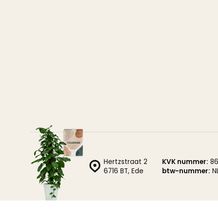
Hertzstraat 2
KVK nummer:
86
6716 BT, Ede
btw-nummer:
N