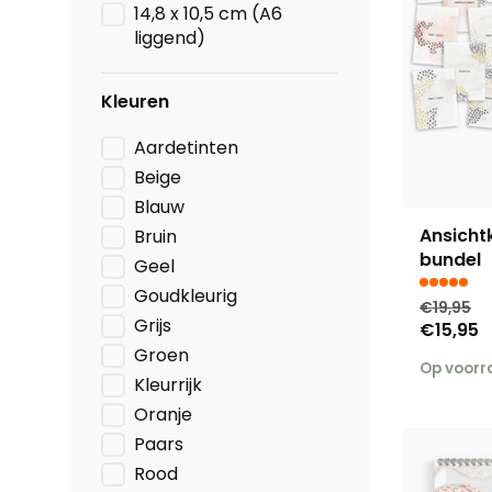
14,8 x 10,5 cm (A6
liggend)
Kleuren
Aardetinten
Beige
Blauw
Ansicht
Bruin
bundel
Geel
Goudkleurig
€19,95
Grijs
€15,95
Groen
Op voor
Kleurrijk
Oranje
Paars
Rood