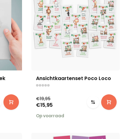
ek
Ansichtkaartenset Poco Loco
€19,95
€15,95
Op voorraad