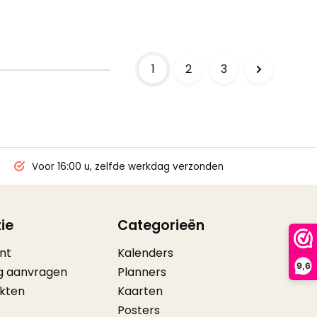
1
2
3
Voor 16:00 u, zelfde werkdag verzonden
ie
Categorieën
nt
Kalenders
9,6
g aanvragen
Planners
ikten
Kaarten
Posters