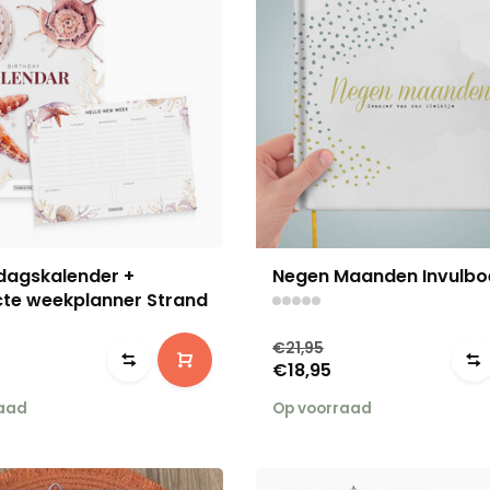
dagskalender +
Negen Maanden Invulbo
te weekplanner Strand
€21,95
€18,95
raad
Op voorraad