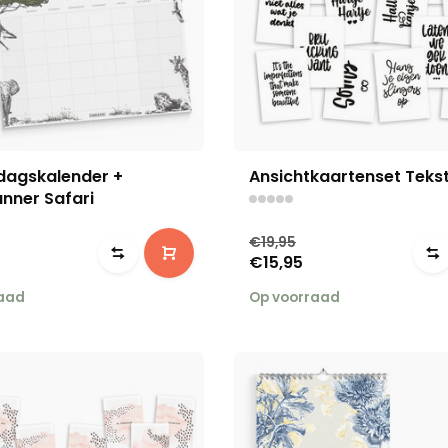
dagskalender +
Ansichtkaartenset Tekst
nner Safari
€19,95
€15,95
raad
Op voorraad