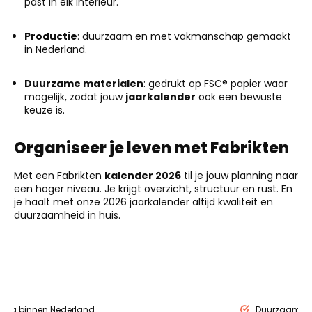
past in elk interieur.
Productie
: duurzaam en met vakmanschap gemaakt
in Nederland.
Duurzame materialen
: gedrukt op FSC® papier waar
mogelijk, zodat jouw
jaarkalender
ook een bewuste
keuze is.
Organiseer je leven met Fabrikten
Met een Fabrikten
kalender 2026
til je jouw planning naar
een hoger niveau. Je krijgt overzicht, structuur en rust. En
je haalt met onze 2026 jaarkalender altijd kwaliteit en
duurzaamheid in huis.
ding binnen Nederland
Duurzaam ge