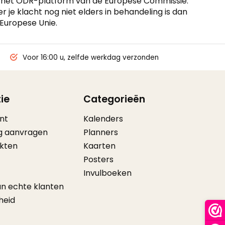
a het ODR-platform van de Europese Commissie.
r je klacht nog niet elders in behandeling is dan
 Europese Unie.
Voor 16:00 u, zelfde werkdag verzonden
ie
Categorieën
nt
Kalenders
g aanvragen
Planners
ikten
Kaarten
Posters
Invulboeken
an echte klanten
heid