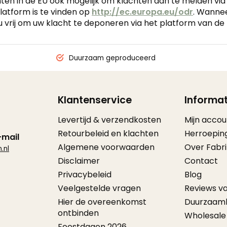
en in de EU ook mogelijk om klachten aan te melden vi
latform is te vinden op
http://ec.europa.eu/odr
. Wannee
u vrij om uw klacht te deponeren via het platform van de
Duurzaam geproduceerd
Klantenservice
Informat
Levertijd & verzendkosten
Mijn accou
Retourbeleid en klachten
Herroepin
-mail
Algemene voorwaarden
Over Fabr
.nl
Disclaimer
Contact
Privacybeleid
Blog
Veelgestelde vragen
Reviews v
Hier de overeenkomst
Duurzaam
ontbinden
Wholesale
Feestdagen 2026