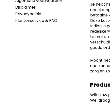
Algemene voorwaarden
Je hebt he
Disclaimer
annulering
Privacybeleid
betaalde v
Klantenservice & FAQ
Deze kost
Indien je 
redelijker
te maken 
verschuld
goede ord
Mocht het
dan kunne
zorg en zo
Produc
Wilt u uw
Wel draagt