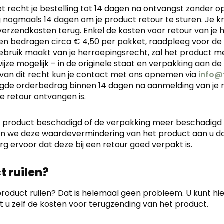
t recht je bestelling tot 14 dagen na ontvangst zonder 
 nogmaals 14 dagen om je product retour te sturen. Je kri
erzendkosten terug. Enkel de kosten voor retour van je h
en bedragen circa € 4,50 per pakket, raadpleeg voor de 
gebruik maakt van je herroepingsrecht, zal het product m
wijze mogelijk – in de originele staat en verpakking aa
van dit recht kun je contact met ons opnemen via
info@f
igde orderbedrag binnen 14 dagen na aanmelding van je r
e retour ontvangen is.
 product beschadigd of de verpakking meer beschadigd zi
n we deze waardevermindering van het product aan u d
rg ervoor dat deze bij een retour goed verpakt is.
t ruilen?
 product ruilen? Dat is helemaal geen probleem. U kunt
 u zelf de kosten voor terugzending van het product.