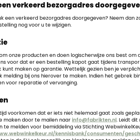
 een verkeerd bezorgadres doorgegeve
uk een verkeerd bezorgadres doorgegeven? Neem dan zo
telling nog voor u te wijzigen.
ie
 om onze producten en doen logischerwijze ons best om de
ns voor dat er een bestelling kapot gaat tijdens transpor
 kunt maken op garantie. Wettelijk gezien ben je verpl
 melding bij ons hierover te maken. Indien het gebrek bin
n voor reparatie of vervanging.
en
tijd voorkomen dat er iets niet helemaal gaat zoals gepl
e maken door te mailen naar
info@fabrikten.nl
. Leidt di
n te melden voor bemiddeling via Stichting WebwinkelKeu
www.webwinkelkeur.nl/kennisbank/consumenten/geschi