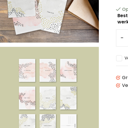
Op
Best
werk
-
V
Gr
Ve