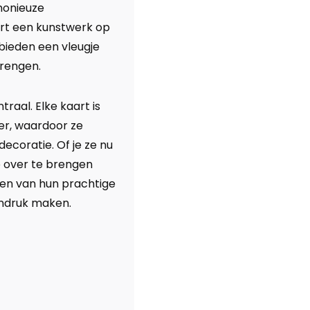
monieuze
art een kunstwerk op
 bieden een vleugje
brengen.
raal. Elke kaart is
er, waardoor ze
 decoratie. Of je ze nu
p over te brengen
ten van hun prachtige
indruk maken.