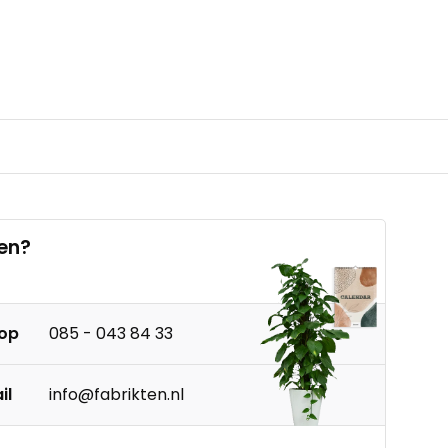
en?
 op
085 - 043 84 33
il
info@fabrikten.nl