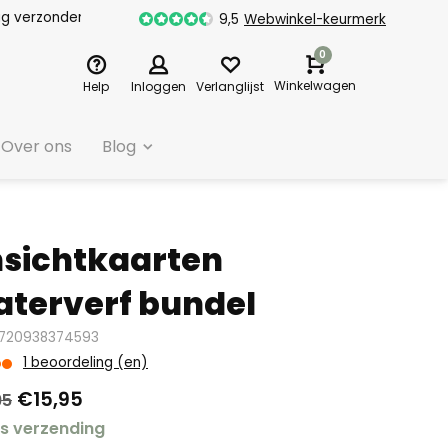
dag verzonden
9,5
Webwinkel-keurmerk
0
Winkelwagen
Help
Inloggen
Verlanglijst
Over ons
Blog
sichtkaarten
terverf bundel
8720938374593
1 beoordeling (en)
€15,95
95
is verzending