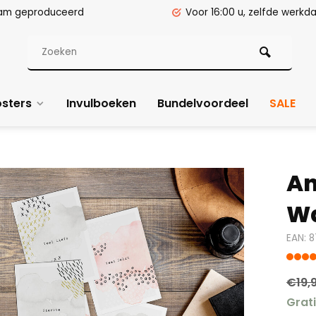
am geproduceerd
Voor 16:00 u, zelfde werk
sters
Invulboeken
Bundelvoordeel
SALE
An
Wa
EAN: 
€19,
Grat