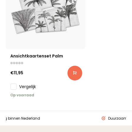
Ansichtkaartenset Palm
€11,95
Vergelijk
Op voorraad
ding binnen Nederland
Duurzaam ge