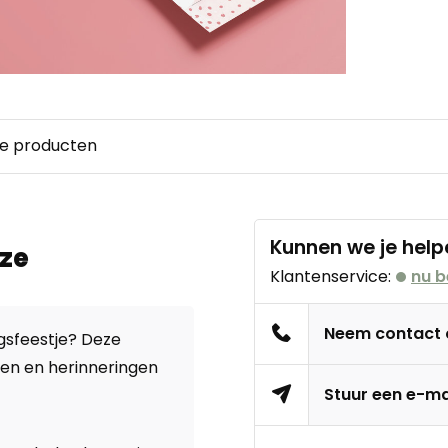
e producten
Kunnen we je help
ze
Klantenservice:
nu b
Neem contact
gsfeestje? Deze
len en herinneringen
Stuur een e-ma