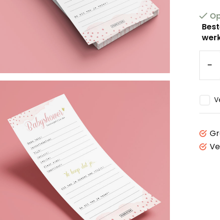
Op
Best
werk
-
V
Gr
Ve