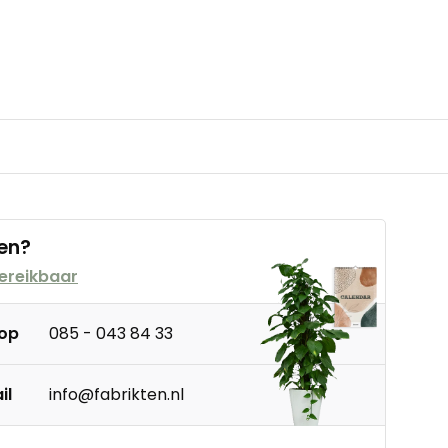
en?
ereikbaar
 op
085 - 043 84 33
il
info@fabrikten.nl