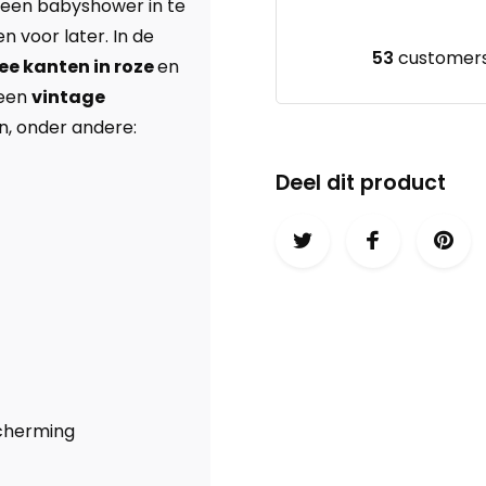
s een babyshower in te
n voor later. In de
53
customers 
ee kanten in roze
en
 een
vintage
n, onder andere:
Deel dit product
scherming