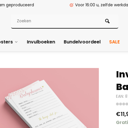
am geproduceerd
Voor 16:00 u, zelfde werk
sters
Invulboeken
Bundelvoordeel
SALE
In
Ba
EAN: 
€11,
Grat