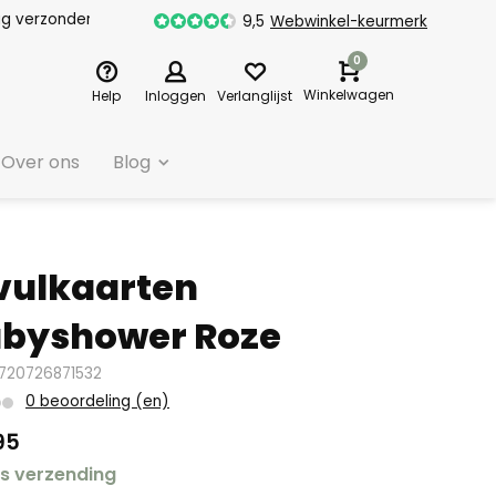
dag verzonden
9,5
Webwinkel-keurmerk
0
Winkelwagen
Help
Inloggen
Verlanglijst
Over ons
Blog
vulkaarten
byshower Roze
8720726871532
0 beoordeling (en)
95
is verzending