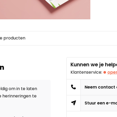
e producten
Kunnen we je help
en
Klantenservice:
open
Neem contact
dig om in te laten
e herinneringen te
Stuur een e-ma