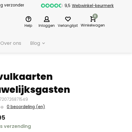
dag verzonden
9,5
Webwinkel-keurmerk
0
Winkelwagen
Help
Inloggen
Verlanglijst
Over ons
Blog
vulkaarten
welijksgasten
8720726871549
0 beoordeling (en)
95
is verzending