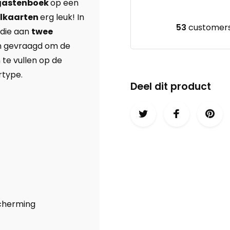
gastenboek
op een
ulkaarten
erg leuk! In
53
customers 
die aan
twee
n gevraagd om de
 te vullen op de
rtype.
Deel dit product
scherming