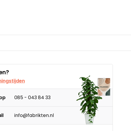
en?
ingstijden
 op
085 - 043 84 33
il
info@fabrikten.nl