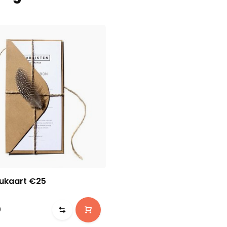
ukaart €25
0