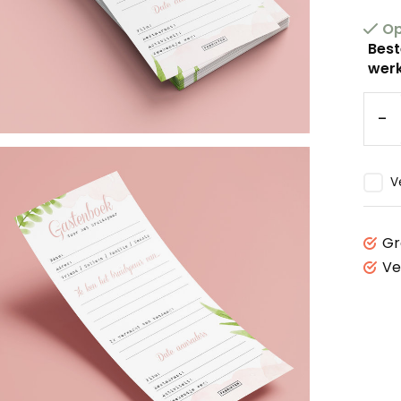
Op
Best
werk
-
V
Gr
Ve