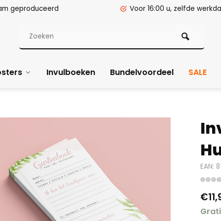
am geproduceerd
Voor 16:00 u, zelfde werk
sters
Invulboeken
Bundelvoordeel
SALE
In
Hu
EAN: 
€11,
Grat