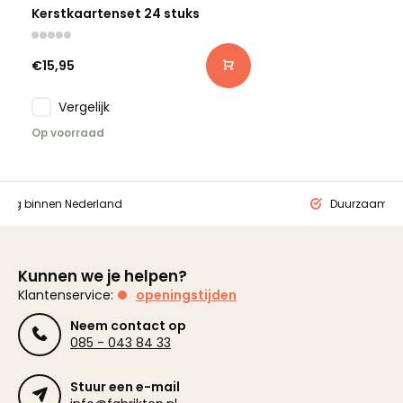
Kerstkaartenset 24 stuks
€15,95
Vergelijk
Op voorraad
ding binnen Nederland
Duurzaam ge
Kunnen we je helpen?
Klantenservice:
openingstijden
Neem contact op
085 - 043 84 33
Stuur een e-mail