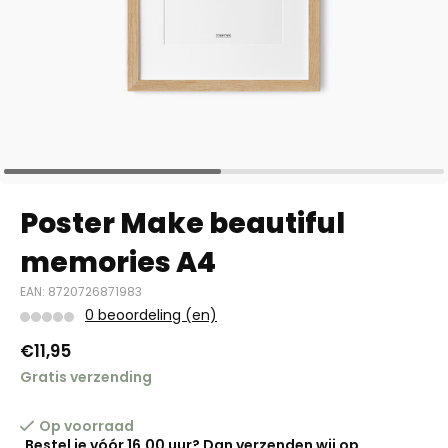
Poster Make beautiful
memories A4
EAN: 8720726871983
0 beoordeling (en)
€11,95
Gratis verzending
Op voorraad
Bestel je vóór 16.00 uur? Dan verzenden wij op