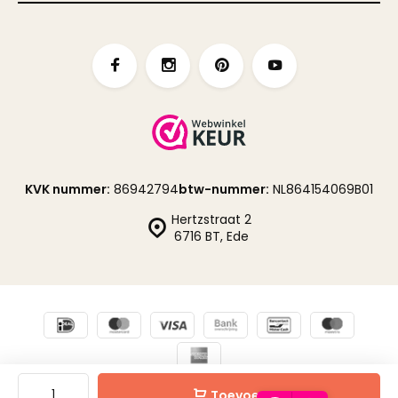
KVK nummer:
86942794
btw-nummer:
NL864154069B01
Hertzstraat 2
6716 BT, Ede
© Fabrikten
Sitemap
Toevoegen