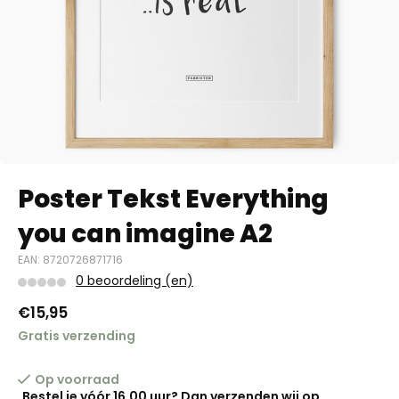
Poster Tekst Everything
you can imagine A2
EAN: 8720726871716
0 beoordeling (en)
€15,95
Gratis verzending
Op voorraad
Bestel je vóór 16.00 uur? Dan verzenden wij op