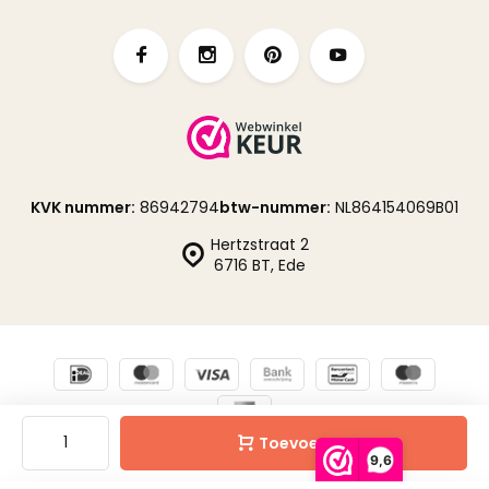
KVK nummer:
86942794
btw-nummer:
NL864154069B01
Hertzstraat 2
6716 BT, Ede
Toevoegen
© Fabrikten
Sitemap
9,6