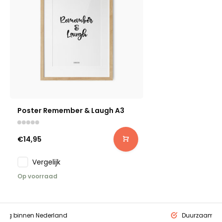
Poster Remember & Laugh A3
€14,95
Vergelijk
Op voorraad
ding binnen Nederland
Duurzaam ge