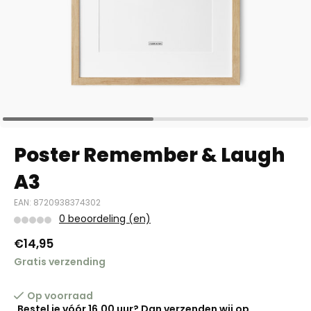
Poster Remember & Laugh
A3
EAN: 8720938374302
0 beoordeling (en)
€14,95
Gratis verzending
Op voorraad
Bestel je vóór 16.00 uur? Dan verzenden wij op